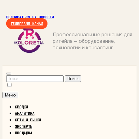
Перейти
к
ПОДПИСАТЬСЯ НА НОВОСТИ
содержимому
ТЕЛЕГРАММ КАНАЛ
Профессиональные решения для
ритейла — оборудование,
ОКОЛОРИТЕЙЛ
технологии и консалтинг
Найти:
Меню
СВОДКИ
АНАЛИТИКА
СЕТИ И РЫНКИ
ЭКСПЕРТЫ
ПЛОЩАДКА