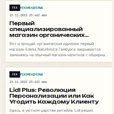
РЕКОМЕНДУЕМЫЕ
FEA
23.11.2023 23:46
2 мин
Первый
специализированный
магазин органических
продуктов Naturkind в
Вот и прощай, органическая идиллия: первый
Гамбурге от Edeka стал
магазин Edeka Naturkind в Гамбурге закрывается,
историей
заменяясь на обычный магазин напитков с обширным
отделом зоотоваров. Открытый…
РЕКОМЕНДУЕМЫЕ
FEA
23.11.2023 23:42
2 мин
Lidl Plus: Революция
Персонализации или Как
Угодить Каждому Клиенту
Здесь, в уютном царстве ритейла, Lidl решил