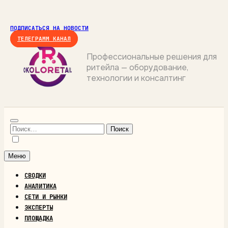
Перейти
к
ПОДПИСАТЬСЯ НА НОВОСТИ
содержимому
ТЕЛЕГРАММ КАНАЛ
Профессиональные решения для
ритейла — оборудование,
ОКОЛОРИТЕЙЛ
технологии и консалтинг
Найти:
Меню
СВОДКИ
АНАЛИТИКА
СЕТИ И РЫНКИ
ЭКСПЕРТЫ
ПЛОЩАДКА