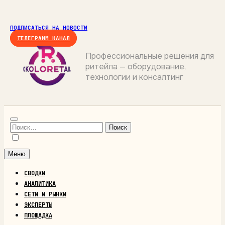
Перейти
к
ПОДПИСАТЬСЯ НА НОВОСТИ
содержимому
ТЕЛЕГРАММ КАНАЛ
Профессиональные решения для
ритейла — оборудование,
ОКОЛОРИТЕЙЛ
технологии и консалтинг
Найти:
Меню
СВОДКИ
АНАЛИТИКА
СЕТИ И РЫНКИ
ЭКСПЕРТЫ
ПЛОЩАДКА