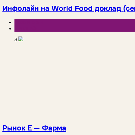
Инфолайн на World Food доклад (се
База знаний
Инфолайн
3
Рынок Е — Фарма