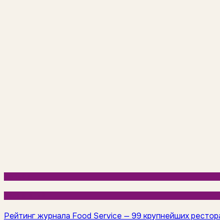
HoReCa
База знаний
Рейтинг журнала Food Service — 99 крупнейших рестор