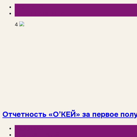
База знаний
Исследования рынка
4
Отчетность «О’КЕЙ» за первое полуг
База знаний
Отчетность сетей