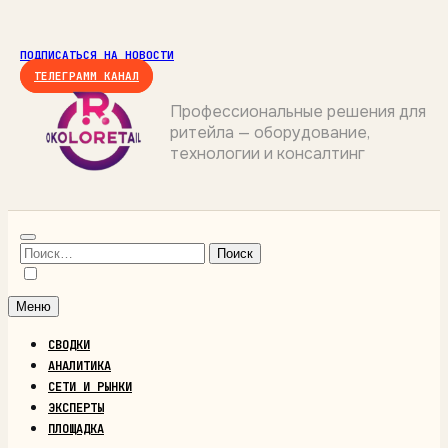
Перейти
к
ПОДПИСАТЬСЯ НА НОВОСТИ
содержимому
ТЕЛЕГРАММ КАНАЛ
Профессиональные решения для
ритейла — оборудование,
ОКОЛОРИТЕЙЛ
технологии и консалтинг
Найти:
Меню
СВОДКИ
АНАЛИТИКА
СЕТИ И РЫНКИ
ЭКСПЕРТЫ
ПЛОЩАДКА