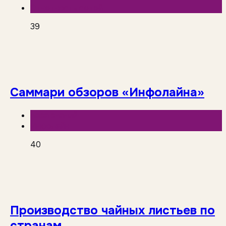
Отчетность сетей
39
Саммари обзоров «Инфолайна»
База знаний
Инфолайн
40
Производство чайных листьев по
странам.