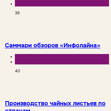
Отчетность сетей
39
Саммари обзоров «Инфолайна»
База знаний
Инфолайн
40
Производство чайных листьев по
странам.