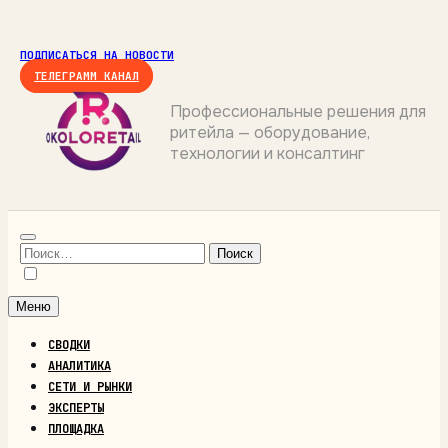
Перейти
к
ПОДПИСАТЬСЯ НА НОВОСТИ
содержимому
ТЕЛЕГРАММ КАНАЛ
Профессиональные решения для
ритейла — оборудование,
ОКОЛОРИТЕЙЛ
технологии и консалтинг
Найти:
Меню
СВОДКИ
АНАЛИТИКА
СЕТИ И РЫНКИ
ЭКСПЕРТЫ
ПЛОЩАДКА