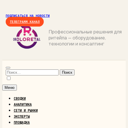
Перейти
к
ПОДПИСАТЬСЯ НА НОВОСТИ
содержимому
ТЕЛЕГРАММ КАНАЛ
Профессиональные решения для
ритейла — оборудование,
ОКОЛОРИТЕЙЛ
технологии и консалтинг
Найти:
Меню
СВОДКИ
АНАЛИТИКА
СЕТИ И РЫНКИ
ЭКСПЕРТЫ
ПЛОЩАДКА