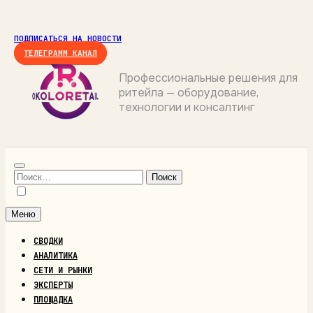
Перейти
к
ПОДПИСАТЬСЯ НА НОВОСТИ
содержимому
ТЕЛЕГРАММ КАНАЛ
Профессиональные решения для
ритейла — оборудование,
ОКОЛОРИТЕЙЛ
технологии и консалтинг
Найти:
Меню
СВОДКИ
АНАЛИТИКА
СЕТИ И РЫНКИ
ЭКСПЕРТЫ
ПЛОЩАДКА